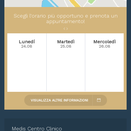
Scegli l'orario più opportuno e prenota un
appuntamento!
Lunedí
Martedì
Mercoledì
24.08
25.08
26.08
VISUALIZZA ALTRE INFORMAZIONI
Medis Centro Clinico