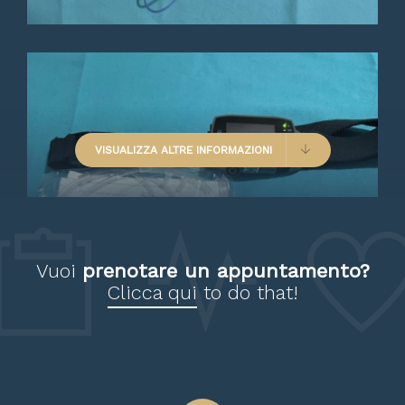
Visita accurata, spiegazione
dettagliata della patologia,
puntuale! Consigliato
VISUALIZZA ALTRE INFORMAZIONI
Paziente
Vuoi
prenotare un appuntamento?
Clicca qui
to do that!
Il dottore Santoni è stato molto
competente ed accurato