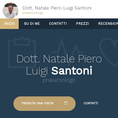
Dott. Natale Piero Luigi Santoni
pneumologo
INIZIO
SU DI ME
CONTATTI
PREZZI
RECENSION
Dott. Natale Piero
Luigi
Santoni
pneumologo
PRENOTA UNA VISITA
CONTATTI