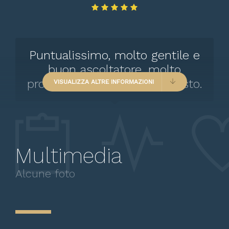
Puntualissimo, molto gentile e
buon ascoltatore, molto
professionale, grazie e a presto.
VISUALIZZA ALTRE INFORMAZIONI
Multimedia
Paziente
Alcune foto
Puntualissimo,prenotato online