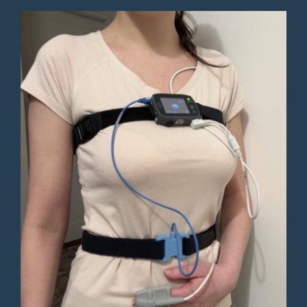
e subito confermata la
prenotazione arrivata lì subito
visitata scrupoloso e
disponibile!
Paziente
Preciso,puntuale, professionale
e dico finalmente qualcuno
che inquadra la totalità dei
sintomi